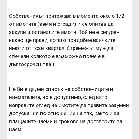
Собственикът притежава в момента около 1/2 
от имотите (земя и сгради) и се опитва да 
закупи и останалите имоти. Той не е сигурен 
какво ще прави, когато придобие всичките 
имоти от този квартал. Стремежът му е да 
спечели колкото е възможно повече в 
дългосрочен план.
Не Ви е даден списък на собствениците и 
наемателите, но е допустимо, след като 
направите оглед на имотите да правите разумни 
допускания по отношение на тях, както и за 
плащаните наеми и срокове на договорите за 
наем.