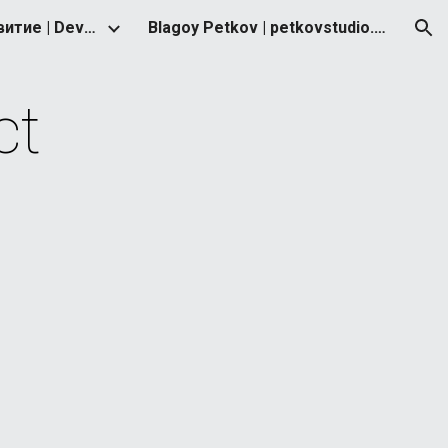
Стратегия за развитие | Development Strategy
Blagoy Petkov | petkovstudio.com
ion
ct