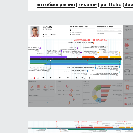
автобиография
 | 
resume
 | 
portfolio
 (
dow