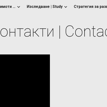
Управление на земи и имоти | Real Estate Management
Изследване | Study
ip to main content
Skip to navigat
онтакти | Conta