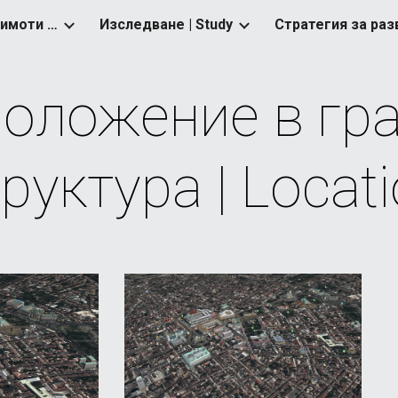
Управление на земи и имоти | Real Estate Management
Изследване | Study
ip to main content
Skip to navigat
оложение в гра
руктура | Locat