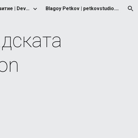
Стратегия за развитие | Development Strategy
Blagoy Petkov | petkovstudio.com
ion
дската 
ion