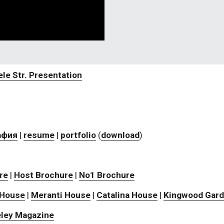
e Str. Presentation
афия
 | 
resume
 | 
portfolio
 (
download
)
re
 | 
Host Brochure
 | 
No1 Brochure
 House
 | 
Meranti House
 | 
Catalina House
 | 
Kingwood Gar
ley Magazine