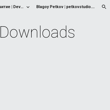
Стратегия за развитие | Development Strategy
Blagoy Petkov | petkovstudio.com
ion
 Downloads