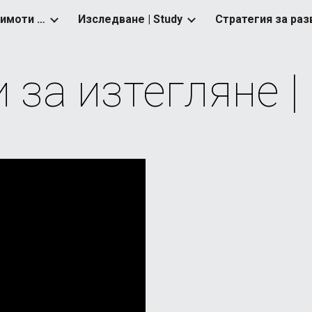
Управление на земи и имоти | Real Estate Management
Изследване | Study
ip to main content
Skip to navigat
 за изтегляне |