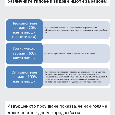
различните типове и видове имоти за района:
Извършеното проучване показва, че най-голяма 
доходност ще донесе продажба на 