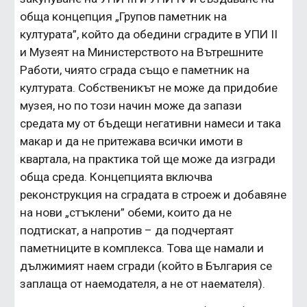
обща концепция „Групов паметник на 
културата”, който да обедини сградите в УПИ II 
и Музеят на Министерството на Вътрешните 
Работи, чиято сграда също е паметник на 
културата. Собственикът не може да придобие 
музея, но по този начин може да запази 
средата му от бъдещи негативни намеси и така 
макар и да не притежава всички имоти в 
квартала, на практика той ще може да изгради 
обща среда. Концепцията включва 
реконструкция на сградата в строеж и добавяне 
на нови „стъклени” обеми, които да не 
подтискат, а напротив – да подчертаят 
паметниците в комплекса. Това ще намали и 
дължимият наем сгради (който в България се 
заплаща от наемодателя, а не от наемателя).