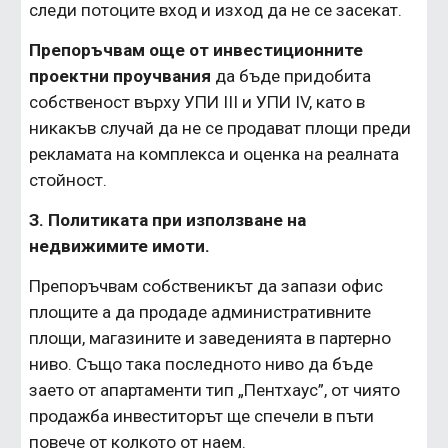
следи потоците вход и изход да не се засекат.
Препоръчвам още от инвестиционните 
проектни проучвания 
да бъде придобита 
собственост върху УПИ III и УПИ IV, като в 
никакъв случай да не се продават площи преди 
рекламата на комплекса и оценка на реалната 
стойност.
З. Политиката при използване на 
недвижимите имоти.
Препоръчвам собственикът да запази офис 
площите а да продаде административните 
площи, магазините и заведенията в партерно 
ниво. Също така последното ниво да бъде 
заето от апартаменти тип „Пентхаус”, от чиято 
продажба инвеститорът ще спечели в пъти 
повече от колкото от наем.