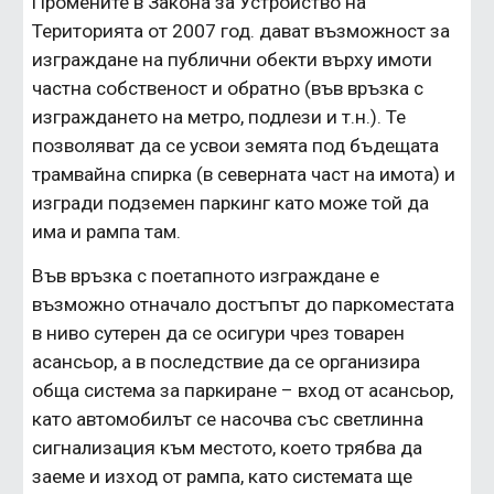
Промените в Закона за Устройство на 
Територията от 2007 год. дават възможност за 
изграждане на публични обекти върху имоти 
частна собственост и обратно (във връзка с 
изграждането на метро, подлези и т.н.). Те 
позволяват да се усвои земята под бъдещата 
трамвайна спирка (в северната част на имота) и 
изгради подземен паркинг като може той да 
има и рампа там.
Във връзка с поетапното изграждане е 
възможно отначало достъпът до паркоместата 
в ниво сутерен да се осигури чрез товарен 
асансьор, а в последствие да се организира 
обща система за паркиране – вход от асансьор, 
като автомобилът се насочва със светлинна 
сигнализация към местото, което трябва да 
заеме и изход от рампа, като системата ще 