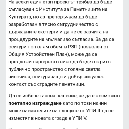
На всеки един етап проектът трябва да бъде 
съгласуван с Института за Паметниците на 
Културата, но аз препоръчвам да бъде 
разработван в тясно сътрудничество с 
държавните експерти и да не се разчита на 
процедурите на мълчаливо съгласие. За да се 
осигури по-голям обем  в РЗП (позволен от 
Общия Устройствен План), може да се 
предложи партерното ниво да бъде открито 
публично пространство с голяма светла 
височина, осигуряващо и добър визуален 
контакт със сградите паметници.
Да се избере такова решение, че да е възможно 
поетапно изграждане
 като по този начин 
може наемателите на площите от УПИ II да се 
изместят в новата сграда в УПИ V.