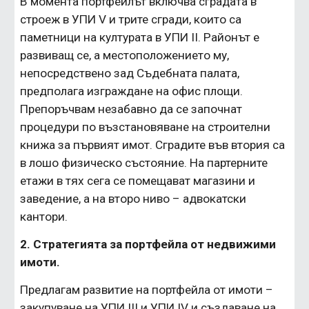
В момента портфейлът включва сградата в 
строеж в УПИ V и трите сгради, които са 
паметници на културата в УПИ II. Районът е 
развиващ се, а местоположението му, 
непосредствено зад Съдебната палата, 
предполага изграждане на офис площи. 
Препоръчвам незабавно да се започнат 
процедури по възстановяване на строителни 
книжа за първият имот. Сградите във втория са 
в лошо физическо състояние. На партерните 
етажи в тях сега се помещават магазини и 
заведение, а на второ ниво – адвокатски 
кантори.
2. Стратегията за портфейла от недвижими 
имоти.
Предлагам развитие на портфейла от имоти – 
закупуване на УПИ III и УПИ IV и създаване на 